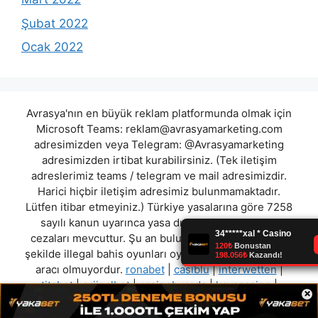
Şubat 2022
Ocak 2022
Avrasya'nın en büyük reklam platformunda olmak için
Microsoft Teams:
reklam@avrasyamarketing.com
adresimizden veya Telegram: @Avrasyamarketing
adresimizden irtibat kurabilirsiniz. (Tek iletişim
adreslerimiz teams / telegram ve mail adresimizdir.
Harici hiçbir iletişim adresimiz bulunmamaktadır.
Lütfen itibar etmeyiniz.) Türkiye yasalarına göre 7258
sayılı kanun uyarınca yasa dışı bahis oynamanın
cezaları mevcuttur. Şu an bulunduğunuz site hiç bir
şekilde illegal bahis oyunları oynatmıyor ve oynamaya
aracı olmuyordur.
ronabet
|
casiblu
|
interwetten
|
titabet
|
orjinalbet
|
casinoburada
|
kayacasino
|
×
riocasino