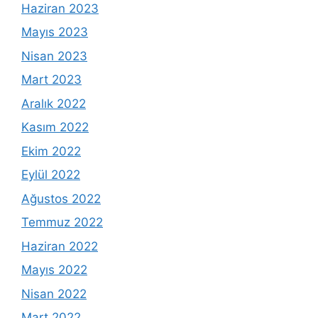
Haziran 2023
Mayıs 2023
Nisan 2023
Mart 2023
Aralık 2022
Kasım 2022
Ekim 2022
Eylül 2022
Ağustos 2022
Temmuz 2022
Haziran 2022
Mayıs 2022
Nisan 2022
Mart 2022