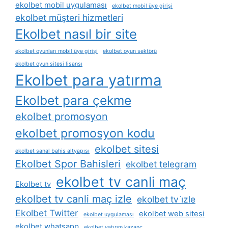
ekolbet mobil uygulaması
ekolbet mobil üye girişi
ekolbet müşteri hizmetleri
Ekolbet nasıl bir site
ekolbet oyunları mobil üye girişi
ekolbet oyun sektörü
ekolbet oyun sitesi lisansı
Ekolbet para yatırma
Ekolbet para çekme
ekolbet promosyon
ekolbet promosyon kodu
ekolbet sitesi
ekolbet sanal bahis altyapısı
Ekolbet Spor Bahisleri
ekolbet telegram
ekolbet tv canli maç
Ekolbet tv
ekolbet tv canli maç izle
ekolbet tv i̇zle
Ekolbet Twitter
ekolbet web sitesi
ekolbet uygulaması
ekolbet whatsapp
ekolbet yatırım kazanç