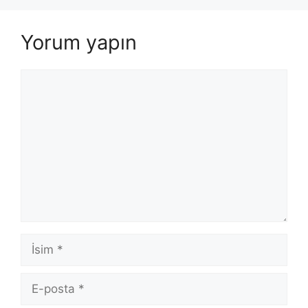
Yorum yapın
Yorum
İsim
E-
posta