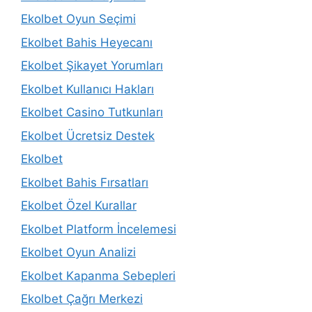
Ekolbet Oyun Seçimi
Ekolbet Bahis Heyecanı
Ekolbet Şikayet Yorumları
Ekolbet Kullanıcı Hakları
Ekolbet Casino Tutkunları
Ekolbet Ücretsiz Destek
Ekolbet
Ekolbet Bahis Fırsatları
Ekolbet Özel Kurallar
Ekolbet Platform İncelemesi
Ekolbet Oyun Analizi
Ekolbet Kapanma Sebepleri
Ekolbet Çağrı Merkezi