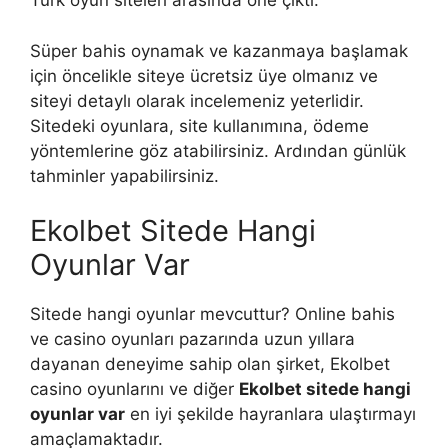
Türk oyun siteleri arasında öne çıktı.
Süper bahis oynamak ve kazanmaya başlamak
için öncelikle siteye ücretsiz üye olmanız ve
siteyi detaylı olarak incelemeniz yeterlidir.
Sitedeki oyunlara, site kullanımına, ödeme
yöntemlerine göz atabilirsiniz. Ardından günlük
tahminler yapabilirsiniz.
Ekolbet Sitede Hangi
Oyunlar Var
Sitede hangi oyunlar mevcuttur? Online bahis
ve casino oyunları pazarında uzun yıllara
dayanan deneyime sahip olan şirket, Ekolbet
casino oyunlarını ve diğer
Ekolbet sitede hangi
oyunlar var
en iyi şekilde hayranlara ulaştırmayı
amaçlamaktadır.