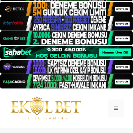
İçeriğe
atla
Menü