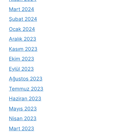
Mart 2024
Şubat 2024
Ocak 2024
Aralık 2023
Kasım 2023
Ekim 2023
Eylül 2023
Ağustos 2023
Temmuz 2023
Haziran 2023
Mayıs 2023
Nisan 2023
Mart 2023