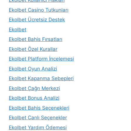
Ekolbet Kullanıcı Hakları
Ekolbet Casino Tutkunları
Ekolbet Ücretsiz Destek
Ekolbet
Ekolbet Bahis Fırsatları
Ekolbet Özel Kurallar
Ekolbet Platform İncelemesi
Ekolbet Oyun Analizi
Ekolbet Kapanma Sebepleri
Ekolbet Çağrı Merkezi
Ekolbet Bonus Analizi
Ekolbet Bahis Seçenekleri
Ekolbet Canlı Seçenekler
Ekolbet Yardım Ödemesi