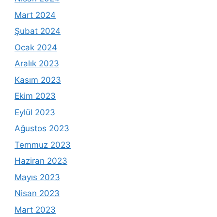
Mart 2024
Şubat 2024
Ocak 2024
Aralık 2023
Kasım 2023
Ekim 2023
Eylül 2023
Ağustos 2023
Temmuz 2023
Haziran 2023
Mayıs 2023
Nisan 2023
Mart 2023