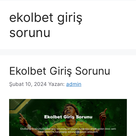
ekolbet giriş
sorunu
Ekolbet Giriş Sorunu
Şubat 10, 2024
Yazarı:
admin