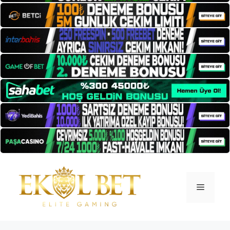
İçeriğe
atla
Menü