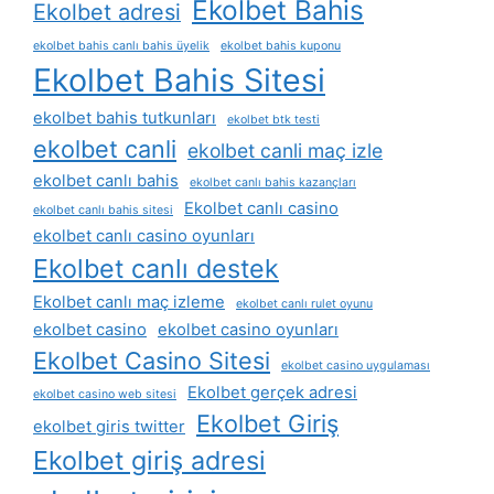
Ekolbet Bahis
Ekolbet adresi
ekolbet bahis canlı bahis üyelik
ekolbet bahis kuponu
Ekolbet Bahis Sitesi
ekolbet bahis tutkunları
ekolbet btk testi
ekolbet canli
ekolbet canli maç izle
ekolbet canlı bahis
ekolbet canlı bahis kazançları
Ekolbet canlı casino
ekolbet canlı bahis sitesi
ekolbet canlı casino oyunları
Ekolbet canlı destek
Ekolbet canlı maç izleme
ekolbet canlı rulet oyunu
ekolbet casino
ekolbet casino oyunları
Ekolbet Casino Sitesi
ekolbet casino uygulaması
Ekolbet gerçek adresi
ekolbet casino web sitesi
Ekolbet Giriş
ekolbet giris twitter
Ekolbet giriş adresi