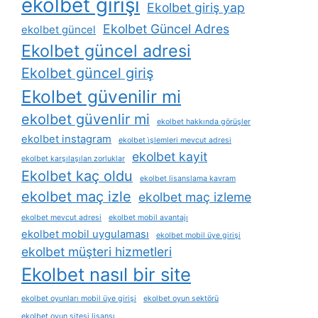
ekolbet girişi
Ekolbet giriş yap
Ekolbet Güncel Adres
ekolbet güncel
Ekolbet güncel adresi
Ekolbet güncel giriş
Ekolbet güvenilir mi
ekolbet güvenlir mi
ekolbet hakkında görüşler
ekolbet instagram
ekolbet i̇şlemleri mevcut adresi
ekolbet kayit
ekolbet karşılaşılan zorluklar
Ekolbet kaç oldu
ekolbet lisanslama kavram
ekolbet maç izle
ekolbet maç izleme
ekolbet mevcut adresi
ekolbet mobil avantajı
ekolbet mobil uygulaması
ekolbet mobil üye girişi
ekolbet müşteri hizmetleri
Ekolbet nasıl bir site
ekolbet oyunları mobil üye girişi
ekolbet oyun sektörü
ekolbet oyun sitesi lisansı