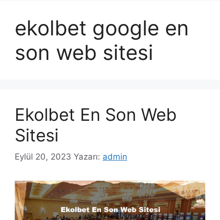
ekolbet google en
son web sitesi
Ekolbet En Son Web
Sitesi
Eylül 20, 2023
Yazarı:
admin