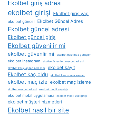
Ekolbet giriş adresi
ekolbet girişi
Ekolbet giriş yap
Ekolbet Güncel Adres
ekolbet güncel
Ekolbet güncel adresi
Ekolbet güncel giriş
Ekolbet güvenilir mi
ekolbet güvenlir mi
ekolbet hakkında görüşler
ekolbet instagram
ekolbet i̇şlemleri mevcut adresi
ekolbet kayit
ekolbet karşılaşılan zorluklar
Ekolbet kaç oldu
ekolbet lisanslama kavram
ekolbet maç izle
ekolbet maç izleme
ekolbet mevcut adresi
ekolbet mobil avantajı
ekolbet mobil uygulaması
ekolbet mobil üye girişi
ekolbet müşteri hizmetleri
Ekolbet nasıl bir site