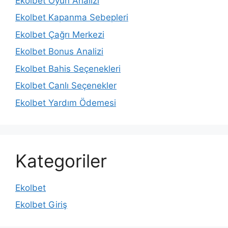
Ekolbet Oyun Analizi
Ekolbet Kapanma Sebepleri
Ekolbet Çağrı Merkezi
Ekolbet Bonus Analizi
Ekolbet Bahis Seçenekleri
Ekolbet Canlı Seçenekler
Ekolbet Yardım Ödemesi
Kategoriler
Ekolbet
Ekolbet Giriş