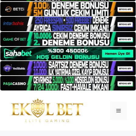
İçeriğe
atla
Menü