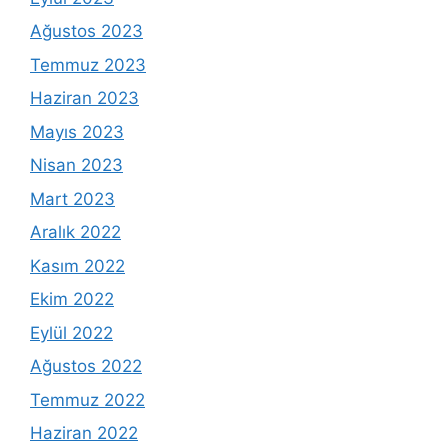
Ağustos 2023
Temmuz 2023
Haziran 2023
Mayıs 2023
Nisan 2023
Mart 2023
Aralık 2022
Kasım 2022
Ekim 2022
Eylül 2022
Ağustos 2022
Temmuz 2022
Haziran 2022