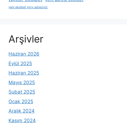
yeni ekolbet giriş adresiniz
Arşivler
Haziran 2026
Eylül 2025
Haziran 2025
Mayıs 2025
Şubat 2025
Ocak 2025
Aralık 2024
Kasım 2024