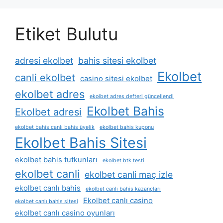
Etiket Bulutu
adresi ekolbet
bahis sitesi ekolbet
Ekolbet
canli ekolbet
casino sitesi ekolbet
ekolbet adres
ekolbet adres defteri güncellendi
Ekolbet Bahis
Ekolbet adresi
ekolbet bahis canlı bahis üyelik
ekolbet bahis kuponu
Ekolbet Bahis Sitesi
ekolbet bahis tutkunları
ekolbet btk testi
ekolbet canli
ekolbet canli maç izle
ekolbet canlı bahis
ekolbet canlı bahis kazançları
Ekolbet canlı casino
ekolbet canlı bahis sitesi
ekolbet canlı casino oyunları