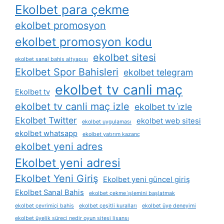
Ekolbet para çekme
ekolbet promosyon
ekolbet promosyon kodu
ekolbet sitesi
ekolbet sanal bahis altyapısı
Ekolbet Spor Bahisleri
ekolbet telegram
ekolbet tv canli maç
Ekolbet tv
ekolbet tv canli maç izle
ekolbet tv i̇zle
Ekolbet Twitter
ekolbet web sitesi
ekolbet uygulaması
ekolbet whatsapp
ekolbet yatırım kazanç
ekolbet yeni adres
Ekolbet yeni adresi
Ekolbet Yeni Giriş
Ekolbet yeni güncel giriş
Ekolbet Sanal Bahis
ekolbet çekme i̇şlemini başlatmak
ekolbet çevrimiçi bahis
ekolbet çeşitli kuralları
ekolbet üye deneyimi
ekolbet üyelik süreci nedir oyun sitesi lisansı