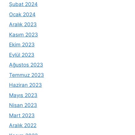
Şubat 2024
Ocak 2024
Aralık 2023
Kasım 2023
Ekim 2023
Eylül 2023
Ağustos 2023
Temmuz 2023
Haziran 2023
Mayıs 2023
Nisan 2023
Mart 2023
Aralık 2022