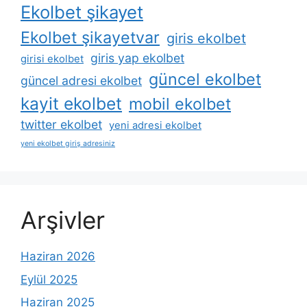
Ekolbet şikayet
Ekolbet şikayetvar
giris ekolbet
giris yap ekolbet
girisi ekolbet
güncel ekolbet
güncel adresi ekolbet
kayit ekolbet
mobil ekolbet
twitter ekolbet
yeni adresi ekolbet
yeni ekolbet giriş adresiniz
Arşivler
Haziran 2026
Eylül 2025
Haziran 2025