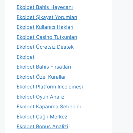
Ekolbet Bahis Heyecanı
Ekolbet Şikayet Yorumları
Ekolbet Kullanıcı Hakları
Ekolbet Casino Tutkunları
Ekolbet Ücretsiz Destek
Ekolbet
Ekolbet Bahis Fırsatları
Ekolbet Özel Kurallar
Ekolbet Platform İncelemesi
Ekolbet Oyun Analizi
Ekolbet Kapanma Sebepleri
Ekolbet Çağrı Merkezi
Ekolbet Bonus Analizi