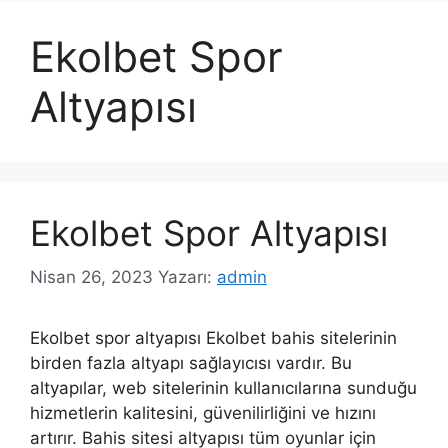
Ekolbet Spor
Altyapısı
Ekolbet Spor Altyapısı
Nisan 26, 2023
Yazarı:
admin
Ekolbet spor altyapısı Ekolbet bahis sitelerinin
birden fazla altyapı sağlayıcısı vardır. Bu
altyapılar, web sitelerinin kullanıcılarına sunduğu
hizmetlerin kalitesini, güvenilirliğini ve hızını
artırır. Bahis sitesi altyapısı tüm oyunlar için