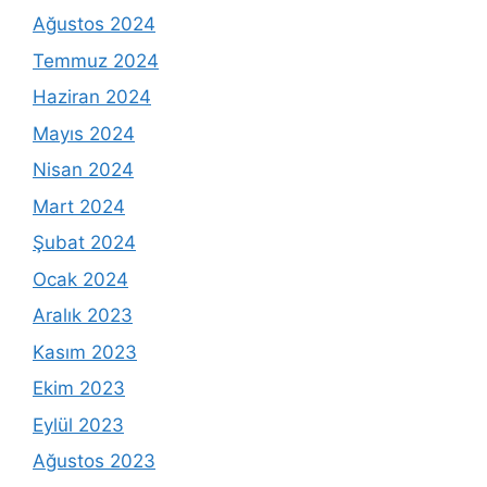
Ağustos 2024
Temmuz 2024
Haziran 2024
Mayıs 2024
Nisan 2024
Mart 2024
Şubat 2024
Ocak 2024
Aralık 2023
Kasım 2023
Ekim 2023
Eylül 2023
Ağustos 2023