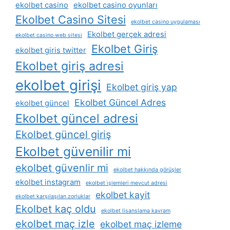
ekolbet casino
ekolbet casino oyunları
Ekolbet Casino Sitesi
ekolbet casino uygulaması
Ekolbet gerçek adresi
ekolbet casino web sitesi
Ekolbet Giriş
ekolbet giris twitter
Ekolbet giriş adresi
ekolbet girişi
Ekolbet giriş yap
Ekolbet Güncel Adres
ekolbet güncel
Ekolbet güncel adresi
Ekolbet güncel giriş
Ekolbet güvenilir mi
ekolbet güvenlir mi
ekolbet hakkında görüşler
ekolbet instagram
ekolbet i̇şlemleri mevcut adresi
ekolbet kayit
ekolbet karşılaşılan zorluklar
Ekolbet kaç oldu
ekolbet lisanslama kavram
ekolbet maç izle
ekolbet maç izleme