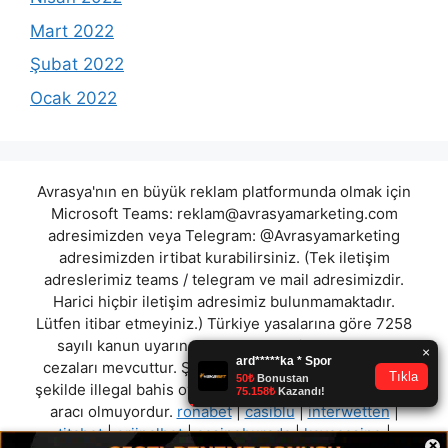
Mart 2022
Şubat 2022
Ocak 2022
Avrasya'nın en büyük reklam platformunda olmak için
Microsoft Teams:
reklam@avrasyamarketing.com
adresimizden veya Telegram: @Avrasyamarketing
adresimizden irtibat kurabilirsiniz. (Tek iletişim
adreslerimiz teams / telegram ve mail adresimizdir.
Harici hiçbir iletişim adresimiz bulunmamaktadır.
Lütfen itibar etmeyiniz.) Türkiye yasalarına göre 7258
sayılı kanun uyarınca yasa dışı bahis oynamanın
cezaları mevcuttur. Şu an bulunduğunuz site hiç bir
şekilde illegal bahis oyunları oynatmıyor ve oynamaya
aracı olmuyordur.
ronabet
|
casiblu
|
interwetten
|
titabet
|
orjinalbet
|
casinoburada
|
kayacasino
|
×