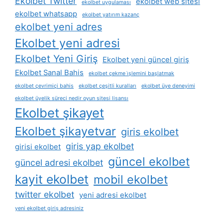
Ekolbet Twitter
ekolbet web sitesi
ekolbet uygulaması
ekolbet whatsapp
ekolbet yatırım kazanç
ekolbet yeni adres
Ekolbet yeni adresi
Ekolbet Yeni Giriş
Ekolbet yeni güncel giriş
Ekolbet Sanal Bahis
ekolbet çekme i̇şlemini başlatmak
ekolbet çevrimiçi bahis
ekolbet çeşitli kuralları
ekolbet üye deneyimi
ekolbet üyelik süreci nedir oyun sitesi lisansı
Ekolbet şikayet
Ekolbet şikayetvar
giris ekolbet
giris yap ekolbet
girisi ekolbet
güncel ekolbet
güncel adresi ekolbet
kayit ekolbet
mobil ekolbet
twitter ekolbet
yeni adresi ekolbet
yeni ekolbet giriş adresiniz