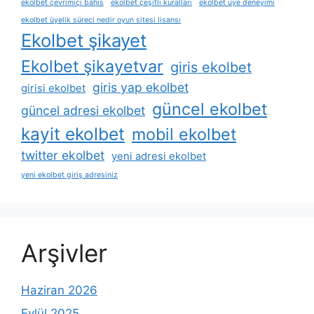
ekolbet çevrimiçi bahis
ekolbet çeşitli kuralları
ekolbet üye deneyimi
ekolbet üyelik süreci nedir oyun sitesi lisansı
Ekolbet şikayet
Ekolbet şikayetvar
giris ekolbet
giris yap ekolbet
girisi ekolbet
güncel ekolbet
güncel adresi ekolbet
kayit ekolbet
mobil ekolbet
twitter ekolbet
yeni adresi ekolbet
yeni ekolbet giriş adresiniz
Arşivler
Haziran 2026
Eylül 2025