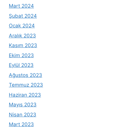
Mart 2024
Şubat 2024
Ocak 2024
Aralık 2023
Kasım 2023
Ekim 2023
Eylül 2023
Ağustos 2023
Temmuz 2023
Haziran 2023
Mayıs 2023
Nisan 2023
Mart 2023