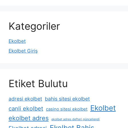
Kategoriler
Ekolbet
Ekolbet Giriş
Etiket Bulutu
adresi ekolbet
bahis sitesi ekolbet
Ekolbet
canli ekolbet
casino sitesi ekolbet
ekolbet adres
ekolbet adres defteri güncellendi
Ekolbet Bahis