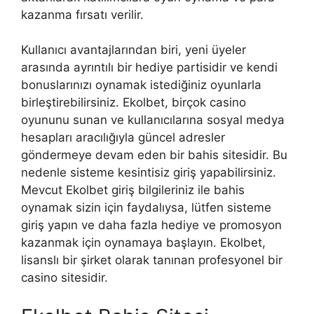
kazanma fırsatı verilir.
Kullanıcı avantajlarından biri, yeni üyeler
arasında ayrıntılı bir hediye partisidir ve kendi
bonuslarınızı oynamak istediğiniz oyunlarla
birleştirebilirsiniz. Ekolbet, birçok casino
oyununu sunan ve kullanıcılarına sosyal medya
hesapları aracılığıyla güncel adresler
göndermeye devam eden bir bahis sitesidir. Bu
nedenle sisteme kesintisiz giriş yapabilirsiniz.
Mevcut Ekolbet giriş bilgileriniz ile bahis
oynamak sizin için faydalıysa, lütfen sisteme
giriş yapın ve daha fazla hediye ve promosyon
kazanmak için oynamaya başlayın. Ekolbet,
lisanslı bir şirket olarak tanınan profesyonel bir
casino sitesidir.