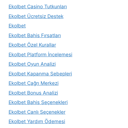
Ekolbet Casino Tutkunları
Ekolbet Ücretsiz Destek
Ekolbet
Ekolbet Bahis Fırsatları
Ekolbet Özel Kurallar
Ekolbet Platform İncelemesi
Ekolbet Oyun Analizi
Ekolbet Kapanma Sebepleri
Ekolbet Çağrı Merkezi
Ekolbet Bonus Analizi
Ekolbet Bahis Seçenekleri
Ekolbet Canlı Seçenekler
Ekolbet Yardım Ödemesi