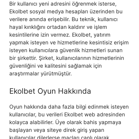
Bir kullanıcı yeni adresini öğrenmek isterse,
Ekolbet sosyal medya hesapları üzerinden bu
verilere anında erişebilir. Bu teknik, kullanıcı
hayal kırıklığını ortadan kaldırır ve işlem
kesintilerine izin vermez. Ekolbet, yatırım
yapmak isteyen ve hizmetlerine kesintisiz erişim
isteyen kullanıcılara güvenlik hizmetleri sunan
bir şirkettir. Şirket, kullanıcılarının hizmetlerinin
güvenliğini ve kalitesini sağlamak için
araştırmalar yürütmüştür.
Ekolbet Oyun Hakkında
Oyun hakkında daha fazla bilgi edinmek isteyen
kullanıcılar, bu verileri Ekolbet web adresinden
kolayca alabilirler. Üye olarak bahis yapmaya
başlayan veya siteye direk giriş yapan
kullanıcılar dilerlerse maçları canlı olarak