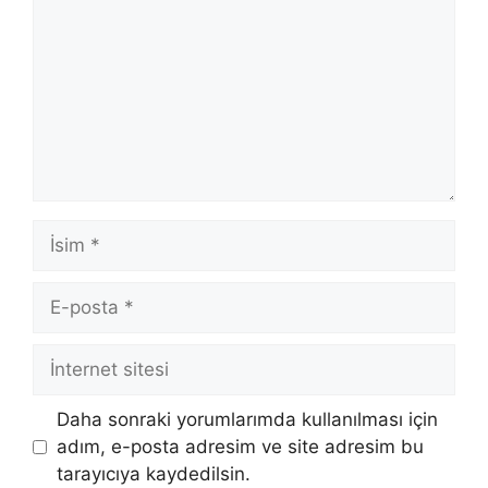
İsim
E-
posta
İnternet
sitesi
Daha sonraki yorumlarımda kullanılması için
adım, e-posta adresim ve site adresim bu
tarayıcıya kaydedilsin.