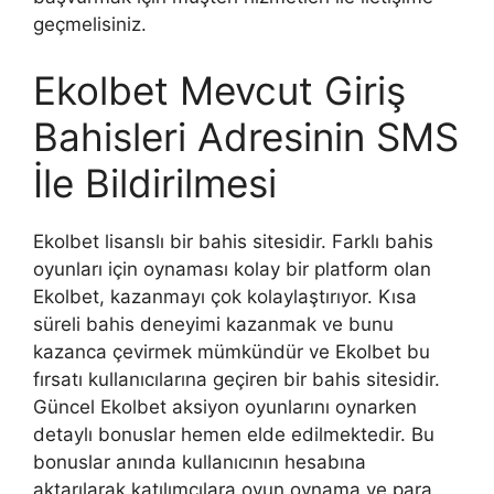
geçmelisiniz.
Ekolbet Mevcut Giriş
Bahisleri Adresinin SMS
İle Bildirilmesi
Ekolbet lisanslı bir bahis sitesidir. Farklı bahis
oyunları için oynaması kolay bir platform olan
Ekolbet, kazanmayı çok kolaylaştırıyor. Kısa
süreli bahis deneyimi kazanmak ve bunu
kazanca çevirmek mümkündür ve Ekolbet bu
fırsatı kullanıcılarına geçiren bir bahis sitesidir.
Güncel Ekolbet aksiyon oyunlarını oynarken
detaylı bonuslar hemen elde edilmektedir. Bu
bonuslar anında kullanıcının hesabına
aktarılarak katılımcılara oyun oynama ve para