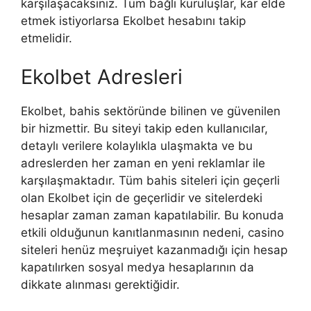
karşılaşacaksınız. Tüm bağlı kuruluşlar, kar elde
etmek istiyorlarsa Ekolbet hesabını takip
etmelidir.
Ekolbet Adresleri
Ekolbet, bahis sektöründe bilinen ve güvenilen
bir hizmettir. Bu siteyi takip eden kullanıcılar,
detaylı verilere kolaylıkla ulaşmakta ve bu
adreslerden her zaman en yeni reklamlar ile
karşılaşmaktadır. Tüm bahis siteleri için geçerli
olan Ekolbet için de geçerlidir ve sitelerdeki
hesaplar zaman zaman kapatılabilir. Bu konuda
etkili olduğunun kanıtlanmasının nedeni, casino
siteleri henüz meşruiyet kazanmadığı için hesap
kapatılırken sosyal medya hesaplarının da
dikkate alınması gerektiğidir.