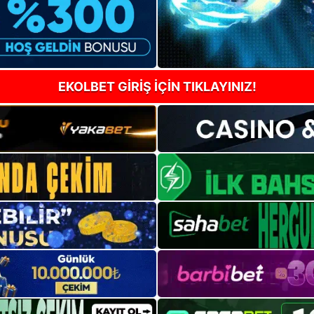
EKOLBET GİRİŞ İÇİN TIKLAYINIZ!