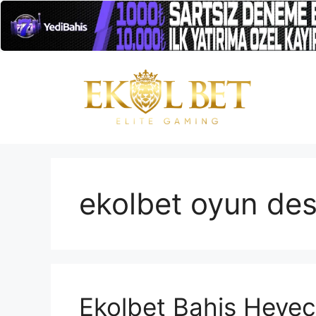
İçeriğe
atla
ekolbet oyun des
Ekolbet Bahis Heyec