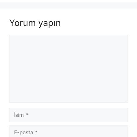
Yorum yapın
Yorum
İsim
E-
posta