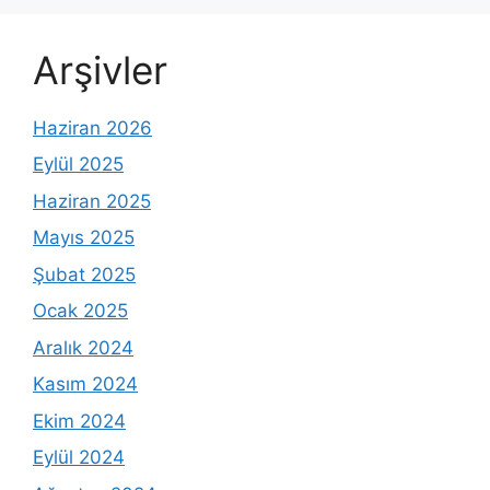
Arşivler
Haziran 2026
Eylül 2025
Haziran 2025
Mayıs 2025
Şubat 2025
Ocak 2025
Aralık 2024
Kasım 2024
Ekim 2024
Eylül 2024