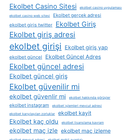
Ekolbet Casino Sitesi
ekolbet casino uygulaması
Ekolbet gerçek adresi
ekolbet casino web sitesi
Ekolbet Giriş
ekolbet giris twitter
Ekolbet giriş adresi
ekolbet girişi
Ekolbet giriş yap
Ekolbet Güncel Adres
ekolbet güncel
Ekolbet güncel adresi
Ekolbet güncel giriş
Ekolbet güvenilir mi
ekolbet güvenlir mi
ekolbet hakkında görüşler
ekolbet instagram
ekolbet i̇şlemleri mevcut adresi
ekolbet kayit
ekolbet karşılaşılan zorluklar
Ekolbet kaç oldu
ekolbet lisanslama kavram
ekolbet maç izle
ekolbet maç izleme
ekolbet mevcut adresi
ekolbet mobil avantajı