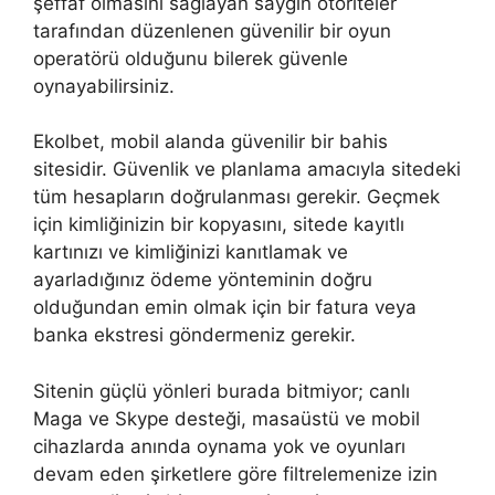
şeffaf olmasını sağlayan saygın otoriteler
tarafından düzenlenen güvenilir bir oyun
operatörü olduğunu bilerek güvenle
oynayabilirsiniz.
Ekolbet, mobil alanda güvenilir bir bahis
sitesidir. Güvenlik ve planlama amacıyla sitedeki
tüm hesapların doğrulanması gerekir. Geçmek
için kimliğinizin bir kopyasını, sitede kayıtlı
kartınızı ve kimliğinizi kanıtlamak ve
ayarladığınız ödeme yönteminin doğru
olduğundan emin olmak için bir fatura veya
banka ekstresi göndermeniz gerekir.
Sitenin güçlü yönleri burada bitmiyor; canlı
Maga ve Skype desteği, masaüstü ve mobil
cihazlarda anında oynama yok ve oyunları
devam eden şirketlere göre filtrelemenize izin