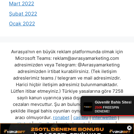
Mart 2022
Şubat 2022
Ocak 2022
Avrasya'nın en büyük reklam platformunda olmak için
Microsoft Teams:
reklam@avrasyamarketing.com
adresimizden veya Telegram: @Avrasyamarketing
adresimizden irtibat kurabilirsiniz. (Tek iletişim
adreslerimiz teams / telegram ve mail adresimizdir.
Harici hiçbir iletişim adresimiz bulunmamaktadır.
Lütfen itibar etmeyiniz.) Türkiye yasalarına göre 7258
sayılı kanun uyarınca yasa dışı bahis oynamanın
cezaları mevcuttur. Şu an bulunduğunuz site hiç bir
şekilde illegal bahis oyunları oynatmıyor ve oynamaya
aracı olmuyordur.
ronabet
|
casiblu
|
interwetten
|
titabet
|
orjinalbet
|
casinoburada
|
kayacasino
|
×
riocasino