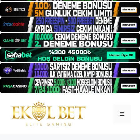
İçeriğe
atla
Menü