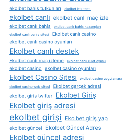
ekolbet bahis tutkunları
ekolbet btk testi
ekolbet canli
ekolbet canli maç izle
ekolbet canlı bahis
ekolbet canlı bahis kazançları
Ekolbet canlı casino
ekolbet canlı bahis sitesi
ekolbet canlı casino oyunları
Ekolbet canlı destek
Ekolbet canlı maç izleme
ekolbet canlı rulet oyunu
ekolbet casino
ekolbet casino oyunları
Ekolbet Casino Sitesi
ekolbet casino uygulaması
Ekolbet gerçek adresi
ekolbet casino web sitesi
Ekolbet Giriş
ekolbet giris twitter
Ekolbet giriş adresi
ekolbet girişi
Ekolbet giriş yap
Ekolbet Güncel Adres
ekolbet güncel
Ekolbet güncel adresi