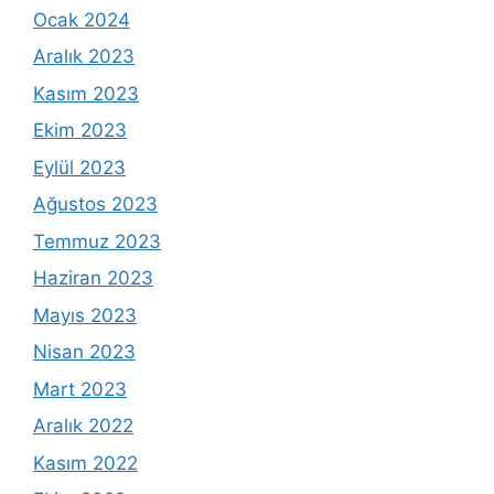
Ocak 2024
Aralık 2023
Kasım 2023
Ekim 2023
Eylül 2023
Ağustos 2023
Temmuz 2023
Haziran 2023
Mayıs 2023
Nisan 2023
Mart 2023
Aralık 2022
Kasım 2022