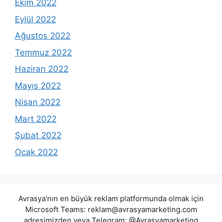
Ekim 2022
Eylül 2022
Ağustos 2022
Temmuz 2022
Haziran 2022
Mayıs 2022
Nisan 2022
Mart 2022
Şubat 2022
Ocak 2022
Avrasya'nın en büyük reklam platformunda olmak için
Microsoft Teams:
reklam@avrasyamarketing.com
adresimizden veya Telegram: @Avrasyamarketing