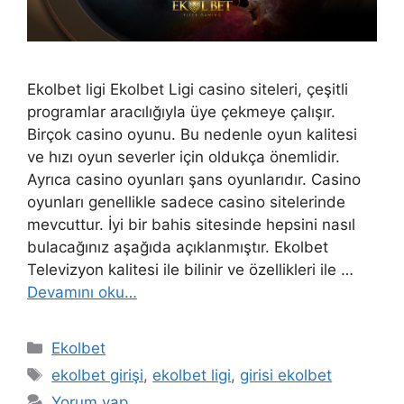
Ekolbet ligi Ekolbet Ligi casino siteleri, çeşitli
programlar aracılığıyla üye çekmeye çalışır.
Birçok casino oyunu. Bu nedenle oyun kalitesi
ve hızı oyun severler için oldukça önemlidir.
Ayrıca casino oyunları şans oyunlarıdır. Casino
oyunları genellikle sadece casino sitelerinde
mevcuttur. İyi bir bahis sitesinde hepsini nasıl
bulacağınız aşağıda açıklanmıştır. Ekolbet
Televizyon kalitesi ile bilinir ve özellikleri ile …
Devamını oku…
Kategoriler
Ekolbet
Etiketler
ekolbet girişi
,
ekolbet ligi
,
girisi ekolbet
Yorum yap