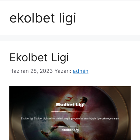
ekolbet ligi
Ekolbet Ligi
Haziran 28, 2023
Yazarı:
admin