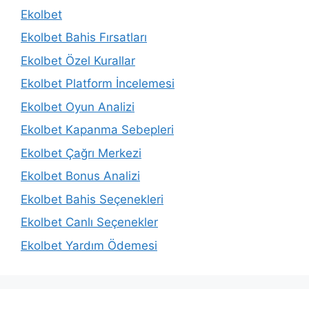
Ekolbet
Ekolbet Bahis Fırsatları
Ekolbet Özel Kurallar
Ekolbet Platform İncelemesi
Ekolbet Oyun Analizi
Ekolbet Kapanma Sebepleri
Ekolbet Çağrı Merkezi
Ekolbet Bonus Analizi
Ekolbet Bahis Seçenekleri
Ekolbet Canlı Seçenekler
Ekolbet Yardım Ödemesi