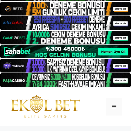
İçeriğe
atla
Menü