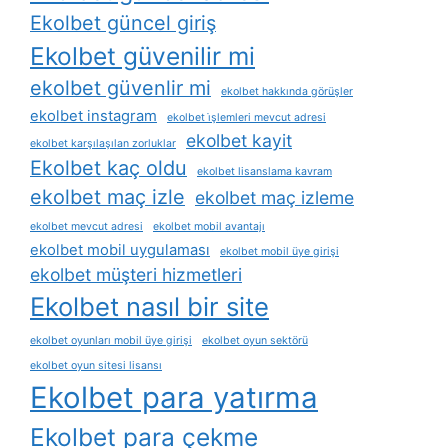
Ekolbet güncel giriş
Ekolbet güvenilir mi
ekolbet güvenlir mi
ekolbet hakkında görüşler
ekolbet instagram
ekolbet i̇şlemleri mevcut adresi
ekolbet kayit
ekolbet karşılaşılan zorluklar
Ekolbet kaç oldu
ekolbet lisanslama kavram
ekolbet maç izle
ekolbet maç izleme
ekolbet mevcut adresi
ekolbet mobil avantajı
ekolbet mobil uygulaması
ekolbet mobil üye girişi
ekolbet müşteri hizmetleri
Ekolbet nasıl bir site
ekolbet oyunları mobil üye girişi
ekolbet oyun sektörü
ekolbet oyun sitesi lisansı
Ekolbet para yatırma
Ekolbet para çekme