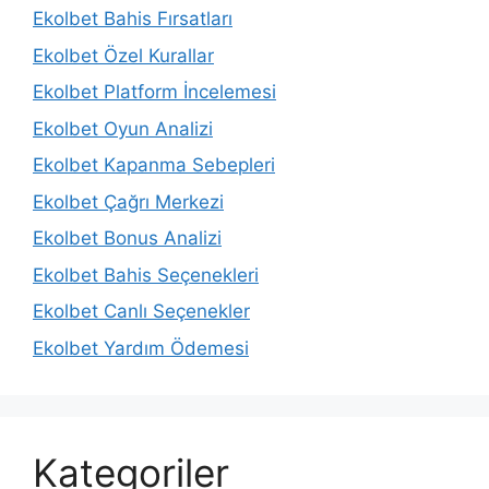
Ekolbet Bahis Fırsatları
Ekolbet Özel Kurallar
Ekolbet Platform İncelemesi
Ekolbet Oyun Analizi
Ekolbet Kapanma Sebepleri
Ekolbet Çağrı Merkezi
Ekolbet Bonus Analizi
Ekolbet Bahis Seçenekleri
Ekolbet Canlı Seçenekler
Ekolbet Yardım Ödemesi
Kategoriler