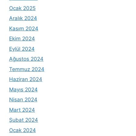
Ocak 2025
Aralık 2024
Kasım 2024
Ekim 2024
Eylül 2024
Ağustos 2024
Temmuz 2024
Haziran 2024
Mayıs 2024
Nisan 2024
Mart 2024
Şubat 2024
Ocak 2024