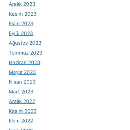
Aralık 2023
Kasım 2023
Ekim 2023
Eylül 2023
Ağustos 2023
Temmuz 2023
Haziran 2023
Mayıs 2023
Nisan 2023
Mart 2023
Aralık 2022
Kasım 2022
Ekim 2022