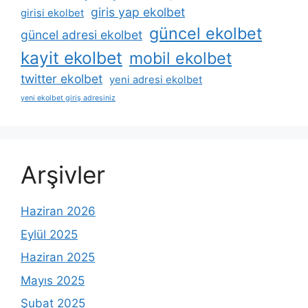
giris yap ekolbet
girisi ekolbet
güncel ekolbet
güncel adresi ekolbet
kayit ekolbet
mobil ekolbet
twitter ekolbet
yeni adresi ekolbet
yeni ekolbet giriş adresiniz
Arşivler
Haziran 2026
Eylül 2025
Haziran 2025
Mayıs 2025
Şubat 2025