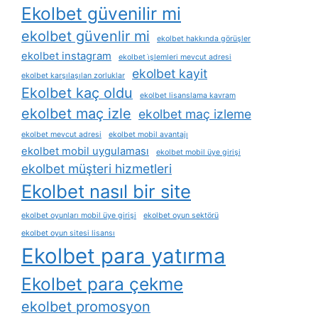
Ekolbet güvenilir mi
ekolbet güvenlir mi
ekolbet hakkında görüşler
ekolbet instagram
ekolbet i̇şlemleri mevcut adresi
ekolbet kayit
ekolbet karşılaşılan zorluklar
Ekolbet kaç oldu
ekolbet lisanslama kavram
ekolbet maç izle
ekolbet maç izleme
ekolbet mevcut adresi
ekolbet mobil avantajı
ekolbet mobil uygulaması
ekolbet mobil üye girişi
ekolbet müşteri hizmetleri
Ekolbet nasıl bir site
ekolbet oyunları mobil üye girişi
ekolbet oyun sektörü
ekolbet oyun sitesi lisansı
Ekolbet para yatırma
Ekolbet para çekme
ekolbet promosyon