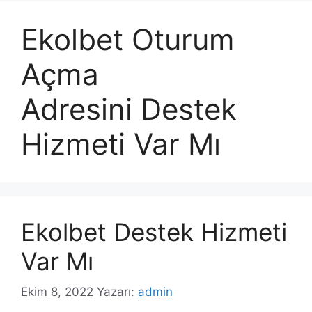
Ekolbet Oturum
Açma
Adresini Destek
Hizmeti Var Mı
Ekolbet Destek Hizmeti
Var Mı
Ekim 8, 2022
Yazarı:
admin