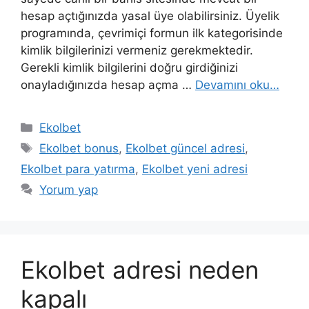
hesap açtığınızda yasal üye olabilirsiniz. Üyelik
programında, çevrimiçi formun ilk kategorisinde
kimlik bilgilerinizi vermeniz gerekmektedir.
Gerekli kimlik bilgilerini doğru girdiğinizi
onayladığınızda hesap açma …
Devamını oku…
Kategoriler
Ekolbet
Etiketler
Ekolbet bonus
,
Ekolbet güncel adresi
,
Ekolbet para yatırma
,
Ekolbet yeni adresi
Yorum yap
Ekolbet adresi neden
kapalı