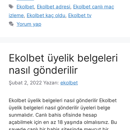
Etiketler
Ekolbet
,
Ekolbet adresi
,
Ekolbet canlı maç
izleme
,
Ekolbet kaç oldu
,
Ekolbet tv
Yorum yap
Ekolbet üyelik belgeleri
nasıl gönderilir
Şubat 2, 2022
Yazarı:
ekolbet
Ekolbet üyelik belgeleri nasıl gönderilir Ekolbet
üyelik belgeleri nasıl gönderilir üyeleri belge
sunmalıdır. Canlı bahis ofisinde hesap
açabilmek için en az 18 yaşında olmalısınız. Bu
sayede canlı bir bahis sitesinde mevcut bir