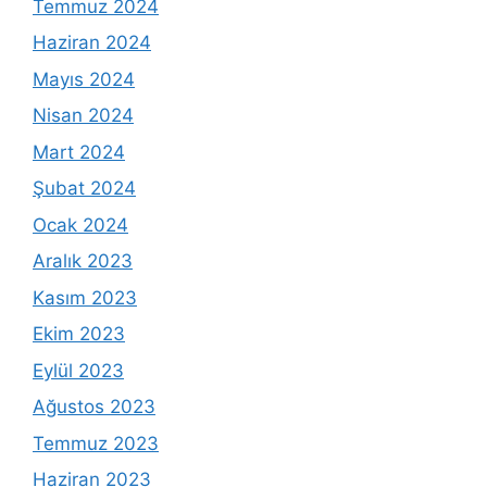
Temmuz 2024
Haziran 2024
Mayıs 2024
Nisan 2024
Mart 2024
Şubat 2024
Ocak 2024
Aralık 2023
Kasım 2023
Ekim 2023
Eylül 2023
Ağustos 2023
Temmuz 2023
Haziran 2023