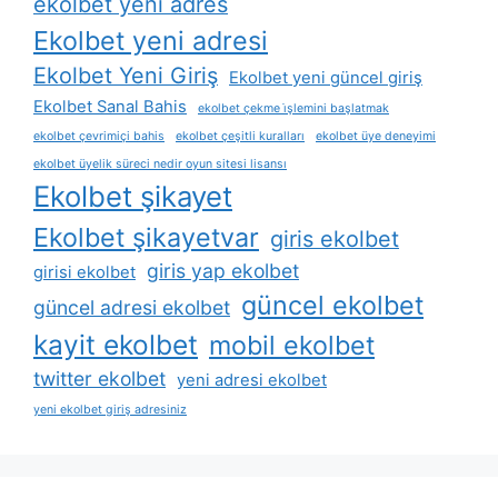
ekolbet yeni adres
Ekolbet yeni adresi
Ekolbet Yeni Giriş
Ekolbet yeni güncel giriş
Ekolbet Sanal Bahis
ekolbet çekme i̇şlemini başlatmak
ekolbet çevrimiçi bahis
ekolbet çeşitli kuralları
ekolbet üye deneyimi
ekolbet üyelik süreci nedir oyun sitesi lisansı
Ekolbet şikayet
Ekolbet şikayetvar
giris ekolbet
giris yap ekolbet
girisi ekolbet
güncel ekolbet
güncel adresi ekolbet
kayit ekolbet
mobil ekolbet
twitter ekolbet
yeni adresi ekolbet
yeni ekolbet giriş adresiniz