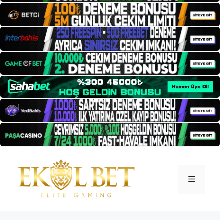
İçeriğe
atla
Menü