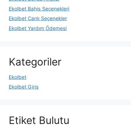
Ekolbet Bahis Seçenekleri
Ekolbet Canlı Seçenekler
Ekolbet Yardım Ödemesi
Kategoriler
Ekolbet
Ekolbet Giriş
Etiket Bulutu