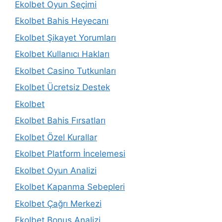
Ekolbet Oyun Seçimi
Ekolbet Bahis Heyecanı
Ekolbet Şikayet Yorumları
Ekolbet Kullanıcı Hakları
Ekolbet Casino Tutkunları
Ekolbet Ücretsiz Destek
Ekolbet
Ekolbet Bahis Fırsatları
Ekolbet Özel Kurallar
Ekolbet Platform İncelemesi
Ekolbet Oyun Analizi
Ekolbet Kapanma Sebepleri
Ekolbet Çağrı Merkezi
Ekolbet Bonus Analizi