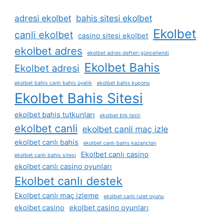
adresi ekolbet
bahis sitesi ekolbet
Ekolbet
canli ekolbet
casino sitesi ekolbet
ekolbet adres
ekolbet adres defteri güncellendi
Ekolbet Bahis
Ekolbet adresi
ekolbet bahis canlı bahis üyelik
ekolbet bahis kuponu
Ekolbet Bahis Sitesi
ekolbet bahis tutkunları
ekolbet btk testi
ekolbet canli
ekolbet canli maç izle
ekolbet canlı bahis
ekolbet canlı bahis kazançları
Ekolbet canlı casino
ekolbet canlı bahis sitesi
ekolbet canlı casino oyunları
Ekolbet canlı destek
Ekolbet canlı maç izleme
ekolbet canlı rulet oyunu
ekolbet casino
ekolbet casino oyunları