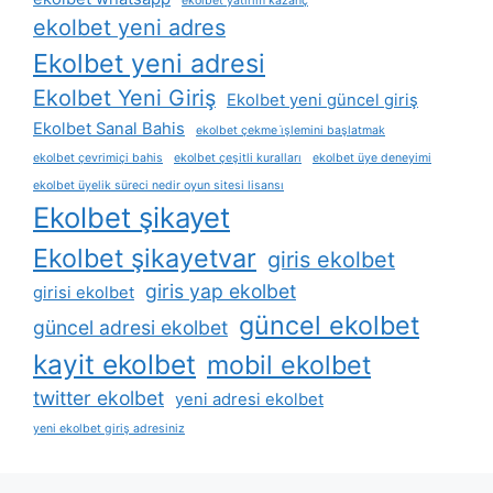
ekolbet yatırım kazanç
ekolbet yeni adres
Ekolbet yeni adresi
Ekolbet Yeni Giriş
Ekolbet yeni güncel giriş
Ekolbet Sanal Bahis
ekolbet çekme i̇şlemini başlatmak
ekolbet çevrimiçi bahis
ekolbet çeşitli kuralları
ekolbet üye deneyimi
ekolbet üyelik süreci nedir oyun sitesi lisansı
Ekolbet şikayet
Ekolbet şikayetvar
giris ekolbet
giris yap ekolbet
girisi ekolbet
güncel ekolbet
güncel adresi ekolbet
kayit ekolbet
mobil ekolbet
twitter ekolbet
yeni adresi ekolbet
yeni ekolbet giriş adresiniz