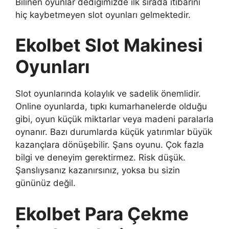
Bilinen oyunlar dediğimizde ilk sırada itibarını
hiç kaybetmeyen slot oyunları gelmektedir.
Ekolbet Slot Makinesi
Oyunları
Slot oyunlarında kolaylık ve sadelik önemlidir.
Online oyunlarda, tıpkı kumarhanelerde olduğu
gibi, oyun küçük miktarlar veya madeni paralarla
oynanır. Bazı durumlarda küçük yatırımlar büyük
kazançlara dönüşebilir. Şans oyunu. Çok fazla
bilgi ve deneyim gerektirmez. Risk düşük.
Şanslıysanız kazanırsınız, yoksa bu sizin
gününüz değil.
Ekolbet Para Çekme