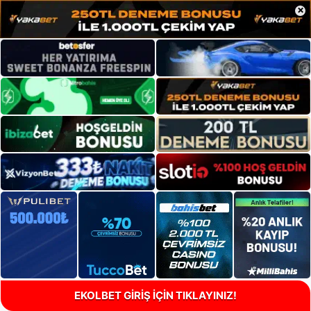
×
EKOLBET GİRİŞ İÇİN TIKLAYINIZ!