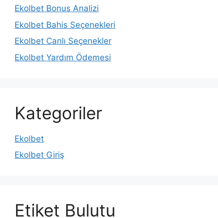
Ekolbet Bonus Analizi
Ekolbet Bahis Seçenekleri
Ekolbet Canlı Seçenekler
Ekolbet Yardım Ödemesi
Kategoriler
Ekolbet
Ekolbet Giriş
Etiket Bulutu