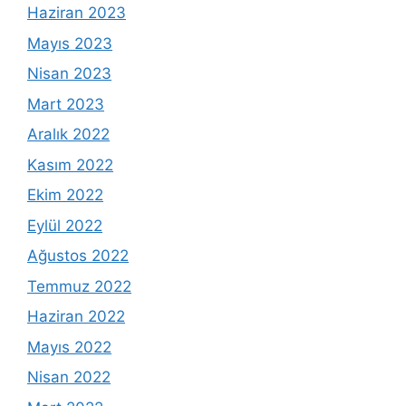
Haziran 2023
Mayıs 2023
Nisan 2023
Mart 2023
Aralık 2022
Kasım 2022
Ekim 2022
Eylül 2022
Ağustos 2022
Temmuz 2022
Haziran 2022
Mayıs 2022
Nisan 2022