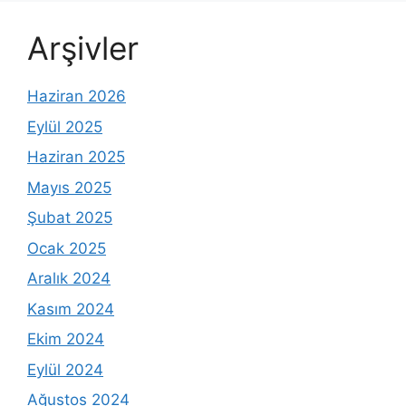
Arşivler
Haziran 2026
Eylül 2025
Haziran 2025
Mayıs 2025
Şubat 2025
Ocak 2025
Aralık 2024
Kasım 2024
Ekim 2024
Eylül 2024
Ağustos 2024