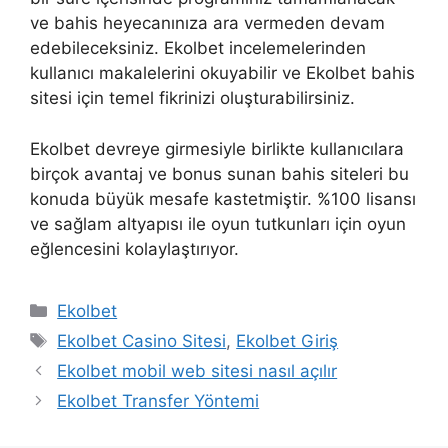
ve bahis heyecanınıza ara vermeden devam
edebileceksiniz. Ekolbet incelemelerinden
kullanıcı makalelerini okuyabilir ve Ekolbet bahis
sitesi için temel fikrinizi oluşturabilirsiniz.
Ekolbet devreye girmesiyle birlikte kullanıcılara
birçok avantaj ve bonus sunan bahis siteleri bu
konuda büyük mesafe kastetmiştir. %100 lisansı
ve sağlam altyapısı ile oyun tutkunları için oyun
eğlencesini kolaylaştırıyor.
Kategoriler
Ekolbet
Etiketler
Ekolbet Casino Sitesi
,
Ekolbet Giriş
Ekolbet mobil web sitesi nasıl açılır
Ekolbet Transfer Yöntemi